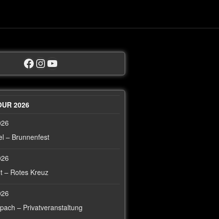
UR 2026
026
l – Brunnenfest
026
t – Rotes Kreuz
026
ach – Privatveranstaltung