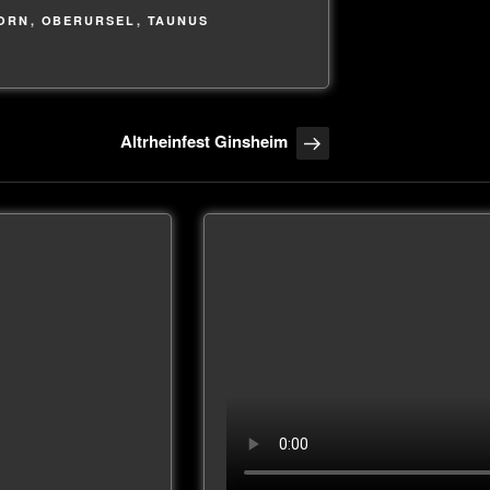
ORN
,
OBERURSEL
,
TAUNUS
Altrheinfest Ginsheim