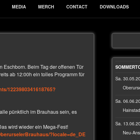
MEDIA
MERCH
CONTACT
DOWNLOADS
in Eschborn. Beim Tag der offenen Tür
SOMMERTO
its ab 12:00h ein tolles Programm für
Sa. 30.05.2
Oberurse
ents/1223980341618765?
Sa. 06.06.2
Hainstad
alle pünktlich im Brauhaus sein, es
Sa. 13.06.2
as wird wieder ein Mega-Fest!
Neu-Ansp
OberurselerBrauhaus/?locale=de_DE