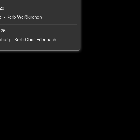
026
l - Kerb Weißkirchen
026
burg - Kerb Ober-Erlenbach