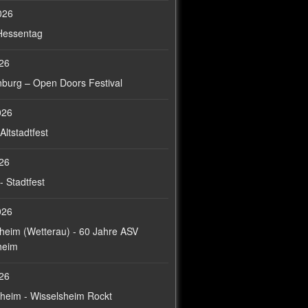
026
 Hessentag
026
nburg – Open Doors Festival
026
Altstadtfest
026
- Stadtfest
026
heim (Wetterau) - 60 Jahre ASV
heim
026
heim - Wisselsheim Rockt